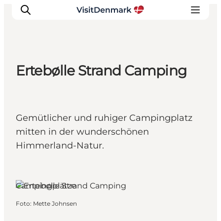
Ertebølle Strand Camping
Inspiration
Regionen
Erlebnisse
Gemütlicher und ruhiger Campingplatz
Unterkünfte
mitten in der wunderschönen
Reiseplanung
Himmerland-Natur.
Campingplätze
Foto
:
Mette Johnsen