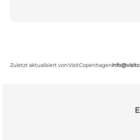
Zuletzt aktualisiert von:
VisitCopenhagen
info@visi
E