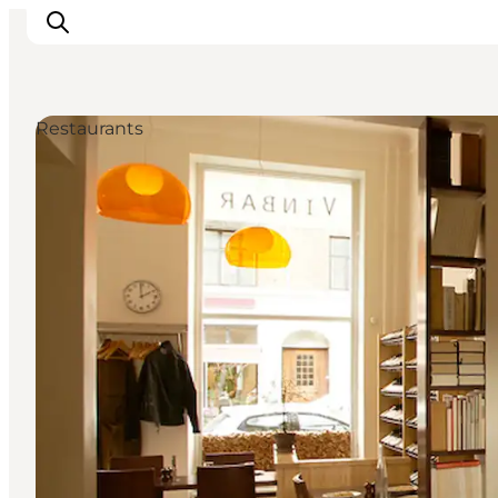
Restaurants
Inspiration
Regionen
Erlebnisse
Unterkünfte
Reiseplanung