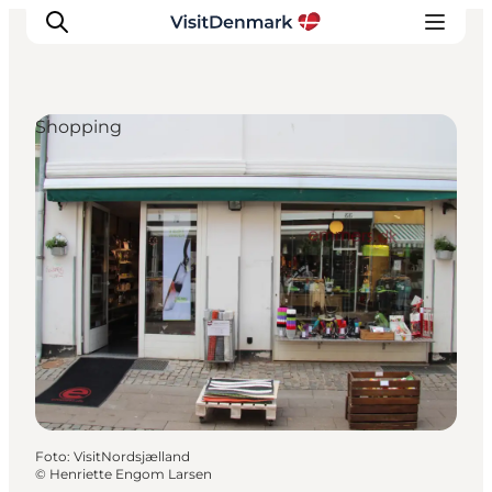
Shopping
Inspiration
Regionen
Erlebnisse
Unterkünfte
Reiseplanung
Foto
:
VisitNordsjælland
©
Henriette Engom Larsen