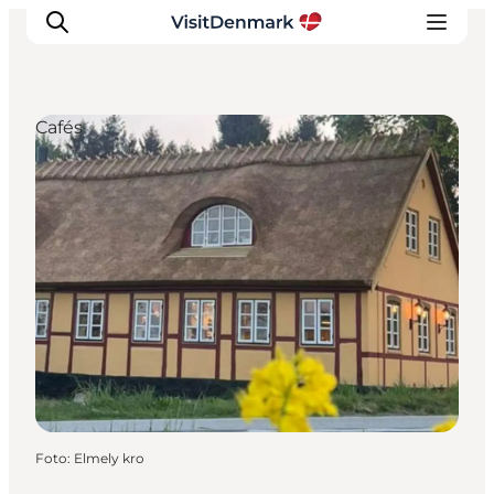
Cafés
Inspiration
Regionen
Erlebnisse
Unterkünfte
Reiseplanung
Foto
:
Elmely kro