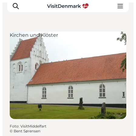
Kirchen und Klöster
Inspiration
Regionen
Erlebnisse
Unterkünfte
Reiseplanung
Foto
:
VisitMiddelfart
©
Bent Sørensen