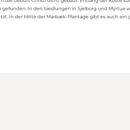
ie Geburt Christi dicht gebaut. Entlang der Küste sow
en gefunden. In den Siedlungen in Sjelborg und Myrtue
. In der Mitte der Marbæk-Plantage gibt es auch ein g