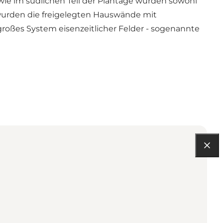
ie im südlichen Teil der Plantage wurden sowohl
 wurden die freigelegten Hauswände mit
roßes System eisenzeitlicher Felder - sogenannte