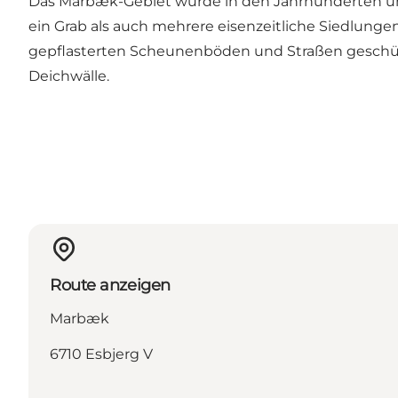
Das Marbæk-Gebiet wurde in den Jahrhunderten um d
ein Grab als auch mehrere eisenzeitliche Siedlung
gepflasterten Scheunenböden und Straßen geschützt
Deichwälle.
Route anzeigen
Marbæk
6710 Esbjerg V