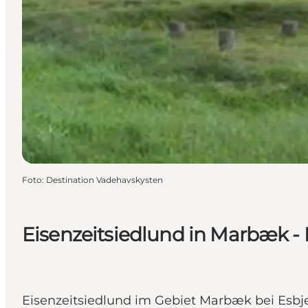
Foto
:
Destination Vadehavskysten
Eisenzeitsiedlund in Marbæk -
Eisenzeitsiedlund im Gebiet Marbæk bei Esbje