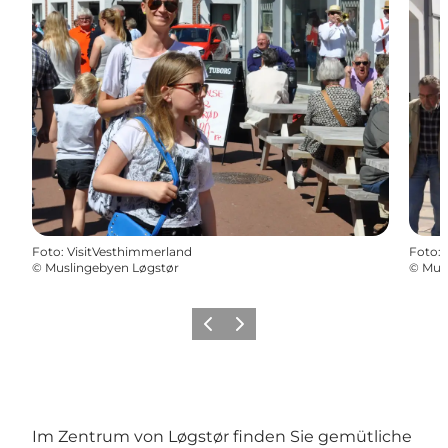
Foto
:
VisitVesthimmerland
Foto
:
©
Muslingebyen Løgstør
©
Mus
Zurück
Weiter
Im Zentrum von Løgstør finden Sie gemütliche