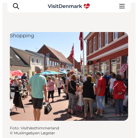
Shopping
Inspiration
Regionen
Erlebnisse
Unterkünfte
Reiseplanung
Foto
:
VisitVesthimmerland
©
Muslingebyen Løgstør