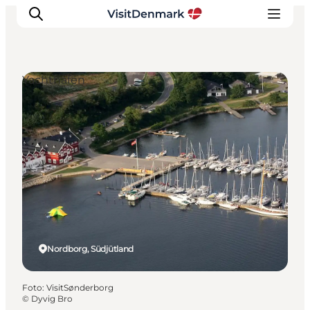
Yachthafen
Inspiration
Regionen
Erlebnisse
Unterkünfte
Reiseplanung
Nordborg, Südjütland
Foto
:
VisitSønderborg
©
Dyvig Bro