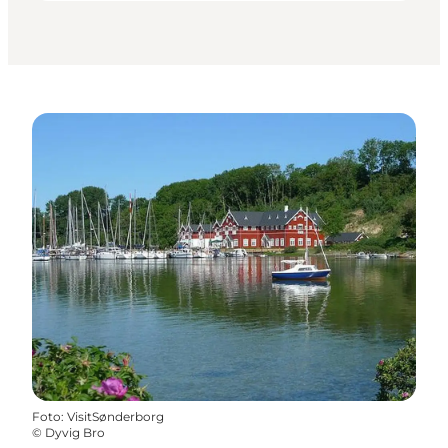
Foto
:
VisitSønderborg
©
Dyvig Bro