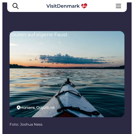
Touren auf eigene Faust
Inspiration
Regionen
Erlebnisse
Unterkünfte
Reiseplanung
Horsens, Ostjütland
Foto
:
Joshua Ness