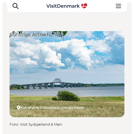
Sonstige Attraktionen
Inspiration
Regionen
Erlebnisse
Unterkünfte
Reiseplanung
Kalvehave, Südseeland und die Inseln
Foto
:
Visit Sydsjælland & Møn