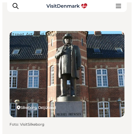
Street Art und Skulpturen
Inspiration
Regionen
Erlebnisse
Unterkünfte
Reiseplanung
Silkeborg, Ostjütland
Foto
:
VisitSilkeborg