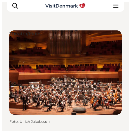
Theater/Kinos
Inspiration
Regionen
Erlebnisse
Unterkünfte
Reiseplanung
Foto
:
Ulrich Jakobsson