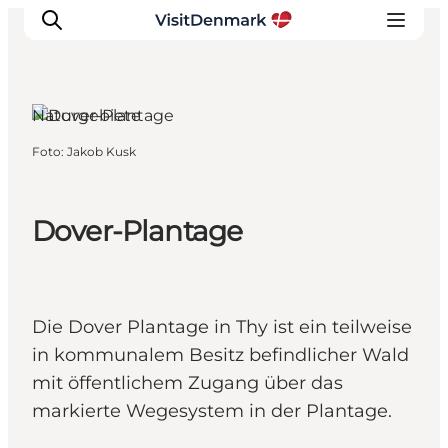
Sydthy,
Nordjütland
Naturgebiete
Foto
:
Jakob Kusk
Inspiration
Regionen
Erlebnisse
Dover-Plantage
Unterkünfte
Reiseplanung
Die Dover Plantage in Thy ist ein teilweise
in kommunalem Besitz befindlicher Wald
mit öffentlichem Zugang über das
markierte Wegesystem in der Plantage.