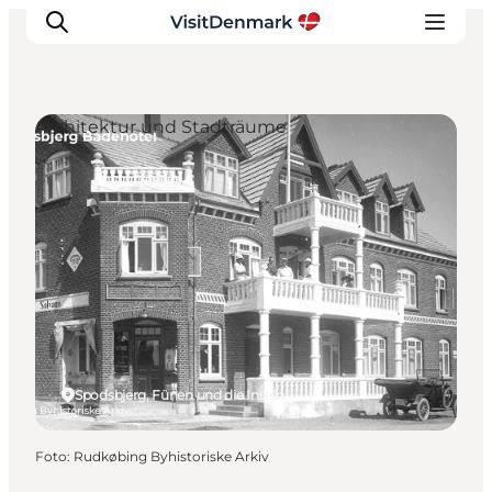
Architektur und Stadträume
Inspiration
Regionen
Erlebnisse
Unterkünfte
Reiseplanung
Spodsbjerg, Fünen und die Inseln
Foto
:
Rudkøbing Byhistoriske Arkiv