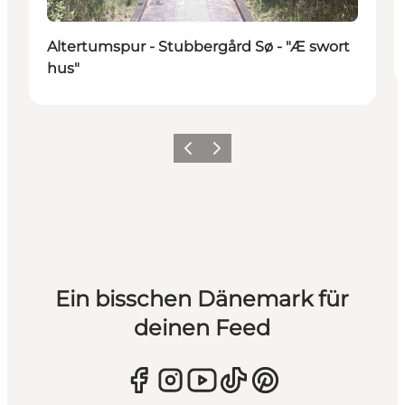
Altertumspur - Stubbergård Sø - "Æ swort
hus"
Zurück
Weiter
Ein bisschen Dänemark für
deinen Feed