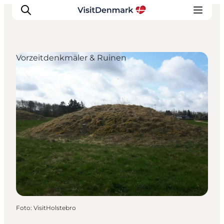
Vorzeitdenkmäler & Ruinen
Inspiration
Regionen
Erlebnisse
Unterkünfte
Reiseplanung
Foto
:
VisitHolstebro