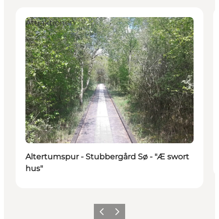
Attraktionen
Altertumspur - Stubbergård Sø - "Æ swort
hus"
Zurück
Weiter