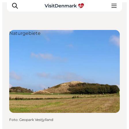
Naturgebiete
Inspiration
Regionen
Erlebnisse
Unterkünfte
Reiseplanung
Foto
:
Geopark Vestjylland