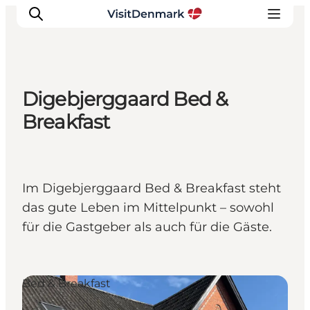
Digebjerggaard Bed &
Inspiration
Breakfast
Regionen
Erlebnisse
Unterkünfte
Im Digebjerggaard Bed & Breakfast steht
Reiseplanung
das gute Leben im Mittelpunkt – sowohl
für die Gastgeber als auch für die Gäste.
Bed & Breakfast