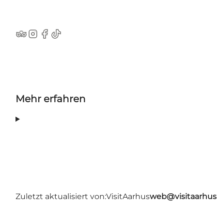
TripAdvisor
Instagram
Facebook
TikTok
Mehr erfahren
Zuletzt aktualisiert von:
VisitAarhus
web@visitaarhu