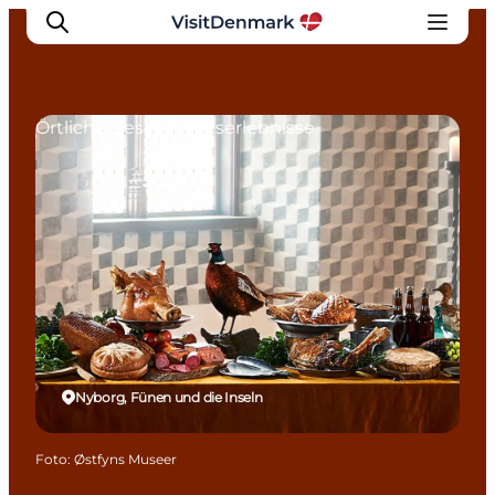
Örtliche Geschmackserlebnisse
Inspiration
Regionen
Erlebnisse
Unterkünfte
Reiseplanung
Nyborg, Fünen und die Inseln
Foto
:
Østfyns Museer