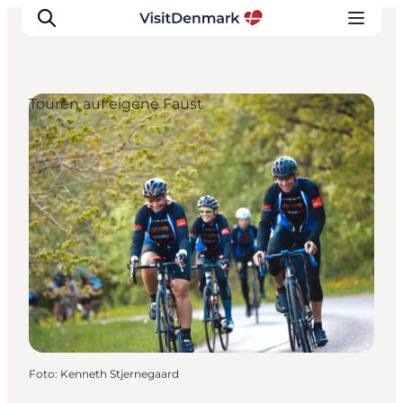
Touren auf eigene Faust
Inspiration
Regionen
Erlebnisse
Unterkünfte
Reiseplanung
Foto
:
Kenneth Stjernegaard