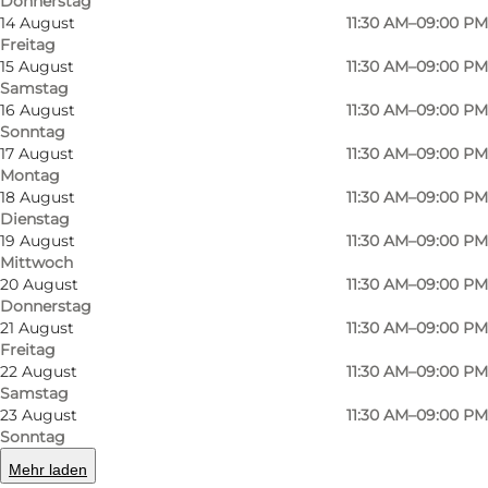
Donnerstag
14 August
11:30 AM–09:00 PM
Freitag
15 August
11:30 AM–09:00 PM
Foto
:
Markedshallen Nicolinehus
Foto
:
Samstag
16 August
11:30 AM–09:00 PM
Sonntag
Zurück
Weiter
17 August
11:30 AM–09:00 PM
Montag
18 August
11:30 AM–09:00 PM
Dienstag
19 August
11:30 AM–09:00 PM
Ein gemütliches Lebensmittelmekka mit
Mittwoch
20 August
11:30 AM–09:00 PM
globalen Aromen
Donnerstag
21 August
11:30 AM–09:00 PM
Die Markthalle Nicolinehus vereint das Beste
Freitag
aus der ganzen Welt unter einem Dach. Mit 12
22 August
11:30 AM–09:00 PM
Samstag
einzigartigen Essensständen und einer
23 August
11:30 AM–09:00 PM
stimmungsvollen Bier-, Wein- und Cocktailbar
Sonntag
sind die Möglichkeiten für eine großartige
Mehr laden
Mahlzeit und Erinnerungen fast endlos.