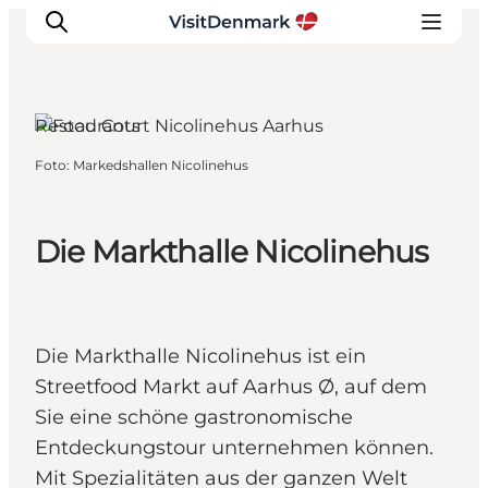
Aarhus, Ostjütland
Restaurants
Foto
:
Markedshallen Nicolinehus
Inspiration
Regionen
Erlebnisse
Die Markthalle Nicolinehus
Unterkünfte
Reiseplanung
Die Markthalle Nicolinehus ist ein
Streetfood Markt auf Aarhus Ø, auf dem
Sie eine schöne gastronomische
Entdeckungstour unternehmen können.
Mit Spezialitäten aus der ganzen Welt