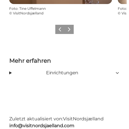
Foto
:
Tine Uffelmann
Foto
:
©
VisitNordsjælland
©
Visi
Zurück
Weiter
Mehr erfahren
Einrichtungen
Zuletzt aktualisiert von:
VisitNordsjælland
info@visitnordsjaelland.com