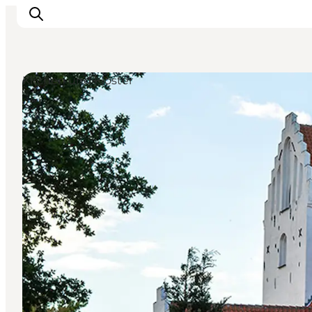
Kirchen und Klöster
Inspiration
Regionen
Erlebnisse
Unterkünfte
Reiseplanung