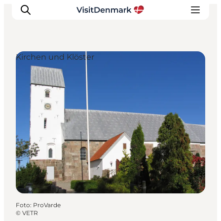
Kirchen und Klöster
Inspiration
Regionen
Erlebnisse
Unterkünfte
Reiseplanung
Foto
:
ProVarde
©
VETR