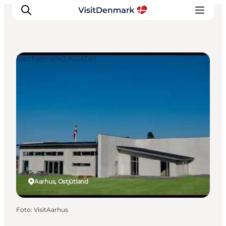
Kirchen und Klöster
Inspiration
Regionen
Erlebnisse
Unterkünfte
Reiseplanung
Aarhus, Ostjütland
Foto
:
VisitAarhus