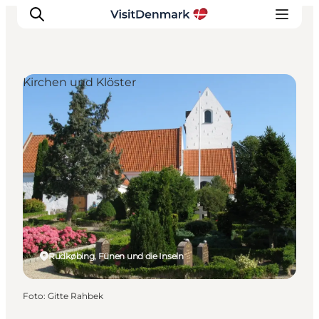
Kirchen und Klöster
Inspiration
Regionen
Erlebnisse
Unterkünfte
Reiseplanung
Rudkøbing, Fünen und die Inseln
Foto
:
Gitte Rahbek