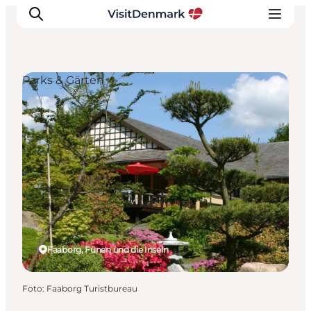
Parks & Gärten
Inspiration
Regionen
Erlebnisse
Unterkünfte
Reiseplanung
Faaborg, Fünen und die Inseln
Foto
:
Faaborg Turistbureau