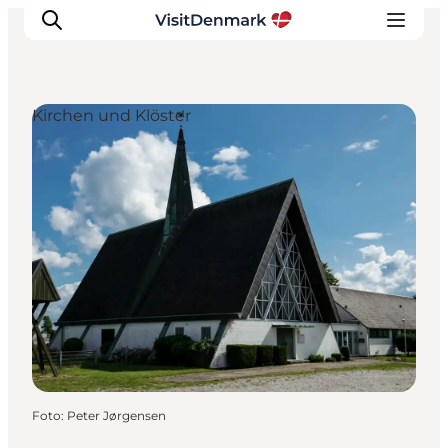
Kirchen und Klöster
Inspiration
Regionen
Erlebnisse
Unterkünfte
Reiseplanung
Foto
:
Peter Jørgensen