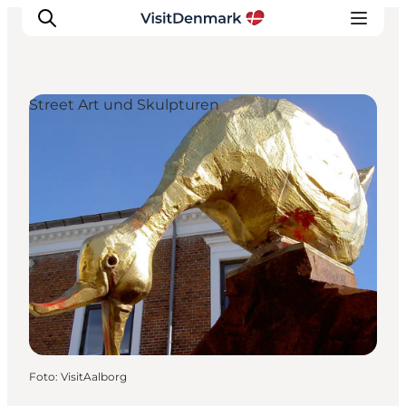
Street Art und Skulpturen
Inspiration
Regionen
Erlebnisse
Unterkünfte
Reiseplanung
Foto
:
VisitAalborg