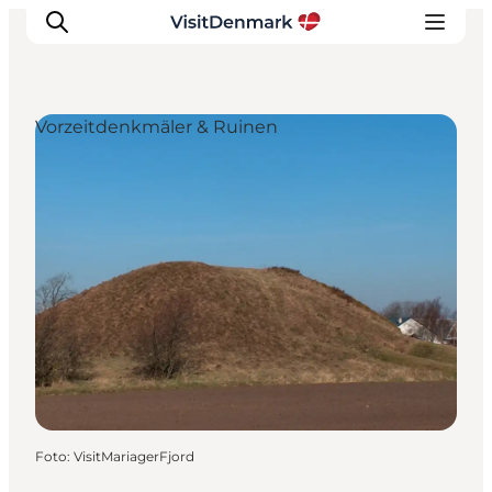
Vorzeitdenkmäler & Ruinen
Inspiration
Regionen
Erlebnisse
Unterkünfte
Reiseplanung
Foto
:
VisitMariagerFjord