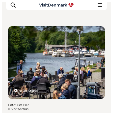
Architektur und Stadträume
Inspiration
Regionen
Erlebnisse
Unterkünfte
Reiseplanung
Ry, Ostjütland
Foto
:
Per Bille
©
VisitAarhus