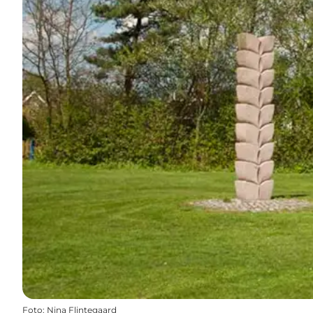
Foto
:
Nina Flintegaard