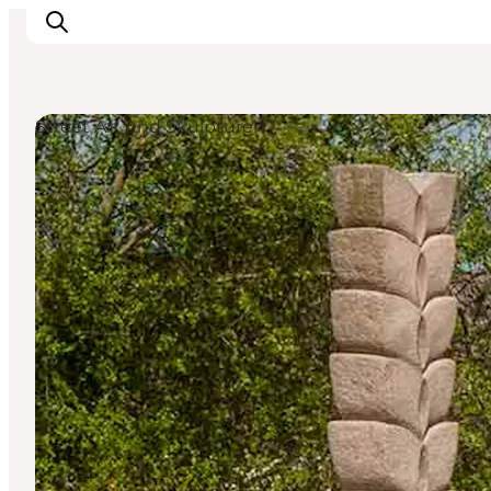
Street Art und Skulpturen
Inspiration
Regionen
Erlebnisse
Unterkünfte
Reiseplanung