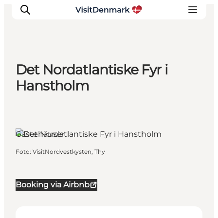
Det Nordatlantiske Fyr i
Inspiration
Hanstholm
Regionen
Erlebnisse
Unterkünfte
Hanstholm, Nordjütland
Gästehäuser
Reiseplanung
Foto
:
VisitNordvestkysten, Thy
Booking via Airbnb