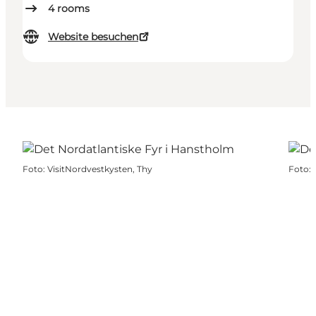
4
rooms
Website besuchen
Foto
:
VisitNordvestkysten, Thy
Foto
: