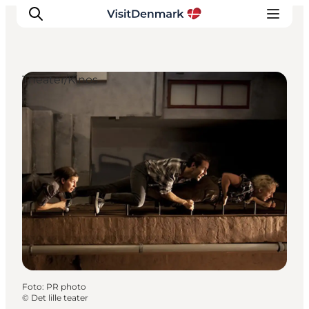
Theater/Kinos
Inspiration
Regionen
Erlebnisse
Unterkünfte
Reiseplanung
Foto
:
PR photo
©
Det lille teater