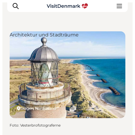
Architektur und Stadträume
Inspiration
Regionen
Erlebnisse
Unterkünfte
Reiseplanung
Skagen, Nordjütland
Foto
:
Vesterbrofotograferne