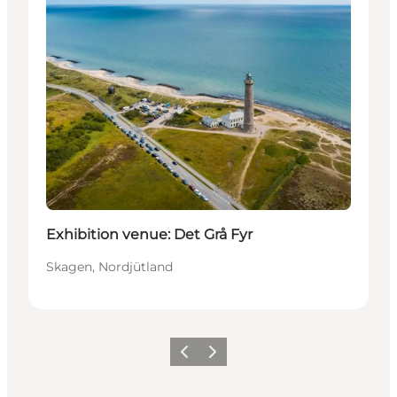
Exhibition venue: Det Grå Fyr
Skagen, Nordjütland
Zurück
Weiter