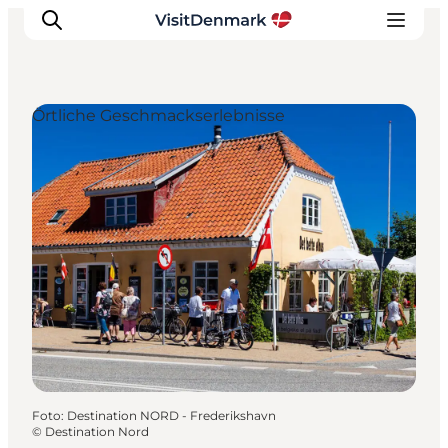
Örtliche Geschmackserlebnisse
Inspiration
Regionen
Erlebnisse
Unterkünfte
Reiseplanung
Foto
:
Destination NORD - Frederikshavn
©
Destination Nord