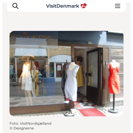
Shopping
Inspiration
Regionen
Erlebnisse
Unterkünfte
Reiseplanung
Foto
:
VisitNordsjælland
©
Designerne