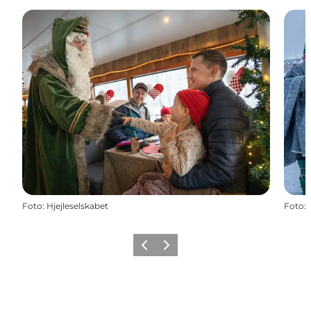
Foto
:
Hjejleselskabet
Foto
:
Zurück
Weiter