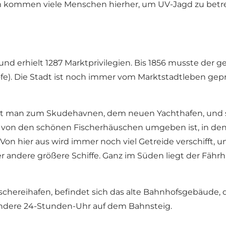
m kommen viele Menschen hierher, um UV-Jagd zu betr
d erhielt 1287 Marktprivilegien. Bis 1856 musste der ge
e). Die Stadt ist noch immer vom Marktstadtleben gep
 man zum Skudehavnen, dem neuen Yachthafen, und südl
ch von den schönen Fischerhäuschen umgeben ist, in de
n hier aus wird immer noch viel Getreide verschifft, u
er andere größere Schiffe. Ganz im Süden liegt der Fä
hereihafen, befindet sich das alte Bahnhofsgebäude, da
sondere 24-Stunden-Uhr auf dem Bahnsteig.