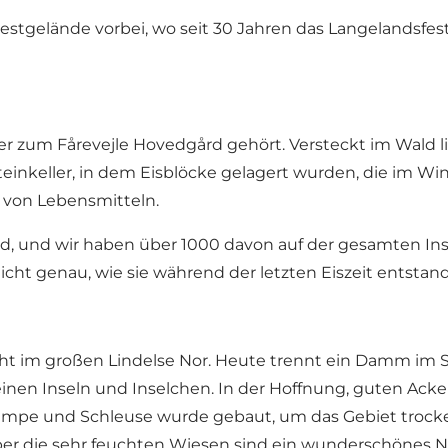
stgelände vorbei, wo seit 30 Jahren das Langelandsfesti
er zum Fårevejle Hovedgård gehört. Versteckt im Wald l
einkeller, in dem Eisblöcke gelagert wurden, die im Wint
 von Lebensmitteln.
, und wir haben über 1000 davon auf der gesamten Ins
cht genau, wie sie während der letzten Eiszeit entstand
ht im großen Lindelse Nor. Heute trennt ein Damm im S
leinen Inseln und Inselchen. In der Hoffnung, guten Ac
e und Schleuse wurde gebaut, um das Gebiet trockenz
er die sehr feuchten Wiesen sind ein wunderschönes Nat