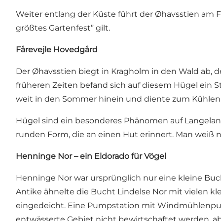
Weiter entlang der Küste führt der Øhavsstien am Fe
größtes Gartenfest” gilt.
Fårevejle Hovedgård
Der Øhavsstien biegt in Kragholm in den Wald ab, d
früheren Zeiten befand sich auf diesem Hügel ein St
weit in den Sommer hinein und diente zum Kühlen
Hügel sind ein besonderes Phänomen auf Langeland
runden Form, die an einen Hut erinnert. Man weiß ni
Henninge Nor – ein Eldorado für Vögel
Henninge Nor war ursprünglich nur eine kleine Buc
Antike ähnelte die Bucht Lindelse Nor mit vielen k
eingedeicht. Eine Pumpstation mit Windmühlenpump
entwässerte Gebiet nicht bewirtschaftet werden, ab