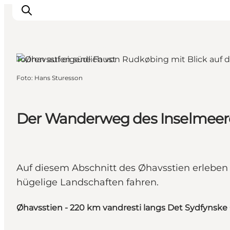
Tranekær, Fünen und die Inseln
Touren auf eigene Faust
Foto
:
Hans Sturesson
Inspiration
Regionen
Erlebnisse
Der Wanderweg des Inselmeere
Unterkünfte
Reiseplanung
Auf diesem Abschnitt des Øhavsstien erleben
hügelige Landschaften fahren.
Øhavsstien - 220 km vandresti langs Det Sydfynske