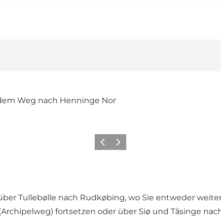
Zurück
Weiter
über Tullebølle nach Rudkøbing, wo Sie entweder weit
Archipelweg) fortsetzen oder über Siø und Tåsinge na