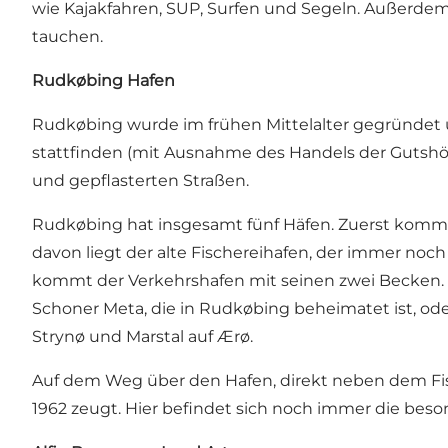
wie Kajakfahren, SUP, Surfen und Segeln. Außerde
tauchen.
Rudkøbing Hafen
Rudkøbing wurde im frühen Mittelalter gegründet un
stattfinden (mit Ausnahme des Handels der Gutshöf
und gepflasterten Straßen.
Rudkøbing hat insgesamt fünf Häfen. Zuerst kommt
davon liegt der alte Fischereihafen, der immer no
kommt der Verkehrshafen mit seinen zwei Becken. Vo
Schoner Meta, die in Rudkøbing beheimatet ist, od
Strynø und Marstal auf Ærø.
Auf dem Weg über den Hafen, direkt neben dem Fisc
1962 zeugt. Hier befindet sich noch immer die be