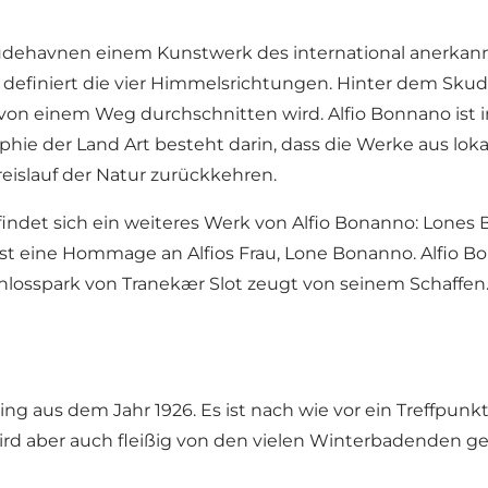
havnen einem Kunstwerk des international anerkannten
rk definiert die vier Himmelsrichtungen. Hinter dem Sk
 von einem Weg durchschnitten wird. Alfio Bonnano ist i
sophie der Land Art besteht darin, dass die Werke aus l
reislauf der Natur zurückkehren.
indet sich ein weiteres Werk von Alfio Bonanno: Lones B
ist eine Hommage an Alfios Frau, Lone Bonanno. Alfio B
osspark von Tranekær Slot zeugt von seinem Schaffen. H
ng aus dem Jahr 1926. Es ist nach wie vor ein Treffpun
 aber auch fleißig von den vielen Winterbadenden genu