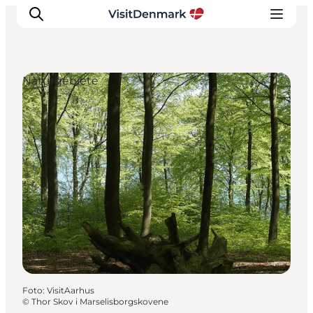
Naturgebiete
Inspiration
Regionen
Erlebnisse
Unterkünfte
Reiseplanung
Foto
:
VisitAarhus
©
Thor Skov i Marselisborgskovene