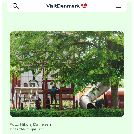
Spielplätze
Inspiration
Regionen
Erlebnisse
Unterkünfte
Reiseplanung
Foto
:
Nikolaj Danielsen
©
VisitNordsjælland