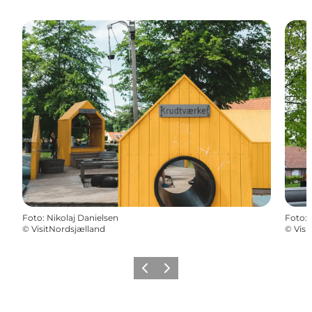
Foto
:
Nikolaj Danielsen
Foto
:
©
VisitNordsjælland
©
Visi
Zurück
Weiter