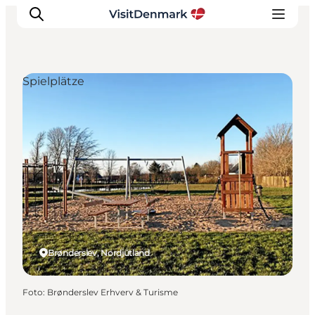
Spielplätze
Inspiration
Regionen
Erlebnisse
Unterkünfte
Reiseplanung
Brønderslev, Nordjütland
Foto
:
Brønderslev Erhverv & Turisme