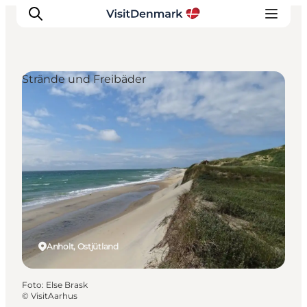
Strände und Freibäder
Inspiration
Regionen
Erlebnisse
Unterkünfte
Reiseplanung
Anholt, Ostjütland
Foto
:
Else Brask
©
VisitAarhus