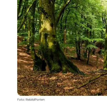
Foto
:
RebildPorten