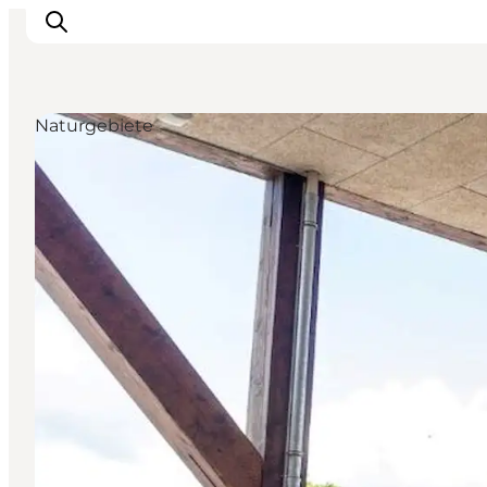
Naturgebiete
Inspiration
Regionen
Erlebnisse
Unterkünfte
Reiseplanung