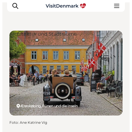
Architektur und Stadträume
Inspiration
Regionen
Erlebnisse
Unterkünfte
Reiseplanung
Ærøskøbing, Fünen und die Inseln
Foto
:
Ane Katrine Vig