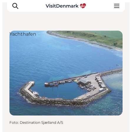
Yachthafen
Inspiration
Regionen
Erlebnisse
Unterkünfte
Reiseplanung
Foto
:
Destination Sjælland A/S