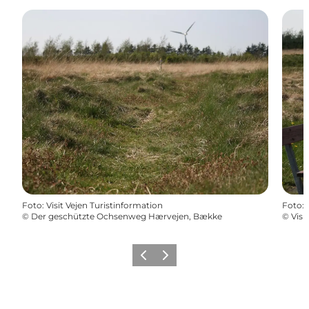
Foto
:
Visit Vejen Turistinformation
Foto
:
©
Der geschützte Ochsenweg Hærvejen, Bække
©
Visi
Zurück
Weiter