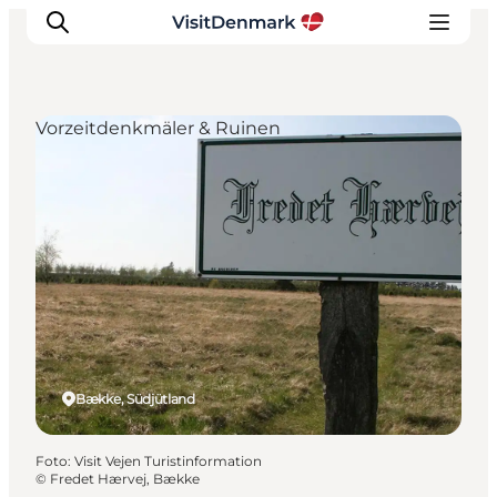
Vorzeitdenkmäler & Ruinen
Inspiration
Regionen
Erlebnisse
Unterkünfte
Reiseplanung
Bække, Südjütland
Foto
:
Visit Vejen Turistinformation
©
Fredet Hærvej, Bække