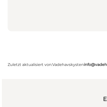
Zuletzt aktualisiert von:
Vadehavskysten
info@vadeh
E