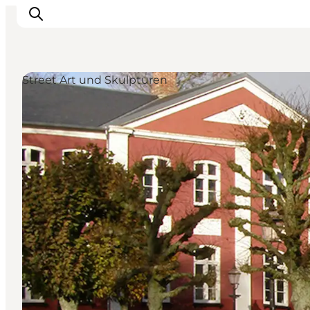
Street Art und Skulpturen
Inspiration
Regionen
Erlebnisse
Unterkünfte
Reiseplanung