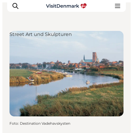
Street Art und Skulpturen
Inspiration
Regionen
Erlebnisse
Unterkünfte
Reiseplanung
Foto
:
Destination Vadehavskysten