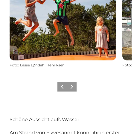
Foto
:
Lasse Løndahl Henriksen
Foto
:
Zurück
Weiter
Schöne Aussicht aufs Wasser
Am Strand von Flyvesandet könnt ihr in erster